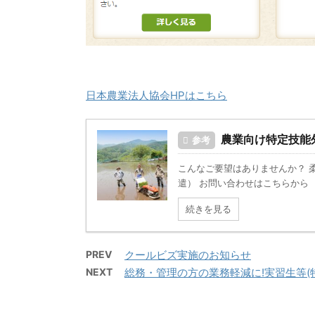
日本農業法人協会HPはこちら
農業向け特定技能
参考
こんなご要望はありませんか？ 
遣） お問い合わせはこちらから
続きを見る
PREV
クールビズ実施のお知らせ
NEXT
総務・管理の方の業務軽減に!実習生等