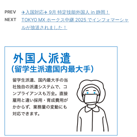
PREV
✈️入国対応✈️ 9月 特定技能外国人 in 静岡！
NEXT
TOKYO MX ホークス中継 2025 でインフォマーシャ
ルが放送されました！