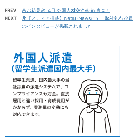
PREV
🌸お花見🌸 4月 外国人材交流会 in 青森！
NEXT
🌍【メディア掲載】NetIB-Newsにて、弊社執行役員
のインタビューが掲載されました